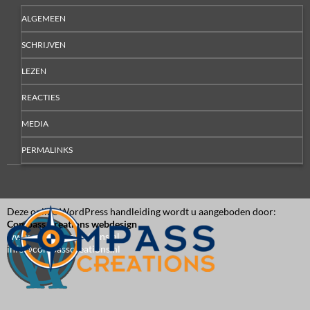
ALGEMEEN
SCHRIJVEN
LEZEN
REACTIES
MEDIA
PERMALINKS
Deze online WordPress handleiding wordt u aangeboden door:
Compass Creations webdesign
www.compasscreations.nl
info@compasscreations.nl