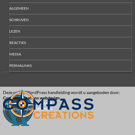
ALGEMEEN
SCHRIJVEN
LEZEN
REACTIES
MEDIA
PERMALINKS
Deze online WordPress handleiding wordt u aangeboden door:
Compass Creations webdesign
www.compasscreations.nl
info@compasscreations.nl