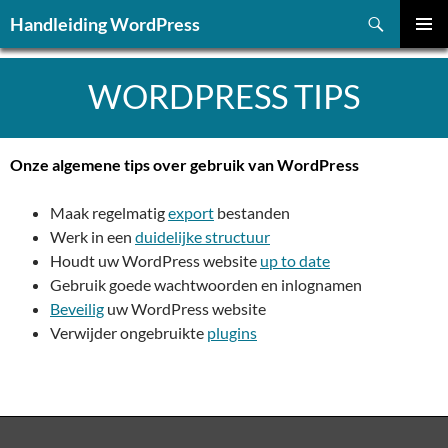
Ga
Zoeken
Handleiding WordPress
naar
PRIMAI
de
MENU
inhoud
WORDPRESS TIPS
Onze algemene tips over gebruik van WordPress
Maak regelmatig
export
bestanden
Werk in een
duidelijke structuur
Houdt uw WordPress website
up to date
Gebruik goede wachtwoorden en inlognamen
Beveilig
uw WordPress website
Verwijder ongebruikte
plugins