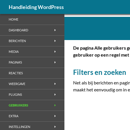
Zoeken
Handleiding WordPress
Ga
HOME
naar
de
DASHBOARD
inhoud
BERICHTEN
De pagina Alle gebruikers g
MEDIA
gebruiker op een regel met 
PAGINA’S
Filters en zoeken
REACTIES
Net als bij berichten en pagi
WEERGAVE
maakt het eenvoudig om in een
PLUGINS
GEBRUIKERS
EXTRA
INSTELLINGEN